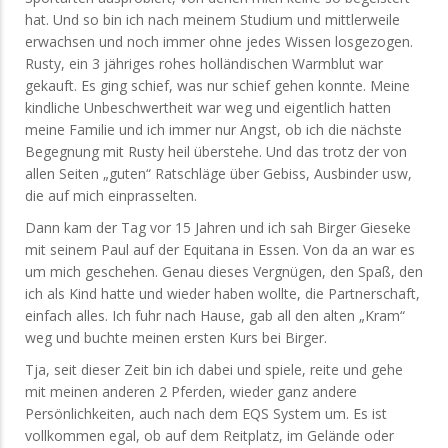
hat. Und so bin ich nach meinem Studium und mittlerweile
erwachsen und noch immer ohne jedes Wissen losgezogen.
Rusty, ein 3 jähriges rohes holländischen Warmblut war
gekauft. Es ging schief, was nur schief gehen konnte. Meine
kindliche Unbeschwertheit war weg und eigentlich hatten
meine Familie und ich immer nur Angst, ob ich die nächste
Begegnung mit Rusty heil überstehe. Und das trotz der von
allen Seiten „guten“ Ratschläge über Gebiss, Ausbinder usw,
die auf mich einprasselten.
Dann kam der Tag vor 15 Jahren und ich sah Birger Gieseke
mit seinem Paul auf der Equitana in Essen. Von da an war es
um mich geschehen. Genau dieses Vergnügen, den Spaß, den
ich als Kind hatte und wieder haben wollte, die Partnerschaft,
einfach alles. Ich fuhr nach Hause, gab all den alten „Kram“
weg und buchte meinen ersten Kurs bei Birger.
Tja, seit dieser Zeit bin ich dabei und spiele, reite und gehe
mit meinen anderen 2 Pferden, wieder ganz andere
Persönlichkeiten, auch nach dem EQS System um. Es ist
vollkommen egal, ob auf dem Reitplatz, im Gelände oder